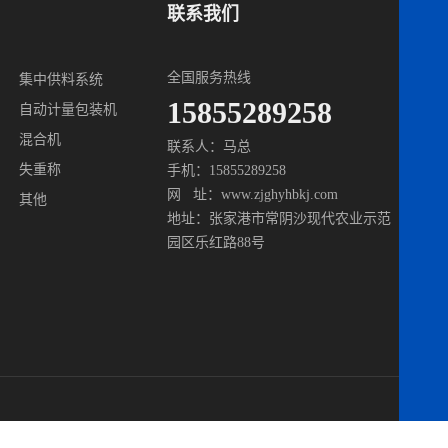
联系我们
全国服务热线
集中供料系统
15855289258
自动计量包装机
混合机
联系人：马总
失重称
手机：15855289258
网 址：www.zjghyhbkj.com
其他
地址：张家港市常阴沙现代农业示范
园区乐红路88号
served
苏ICP备19053175号
技术支持：