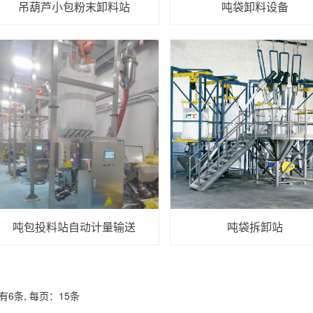
吊葫芦小包粉末卸料站
吨袋卸料设备
吨包投料站自动计量输送
吨袋拆卸站
有6条, 每页：15条